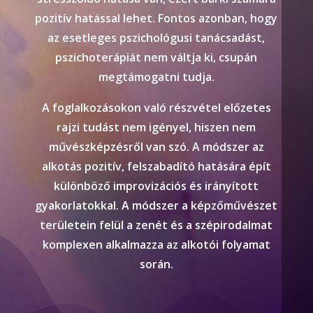
pozitív hatással lehet. Fontos azonban, hogy
az esetleges pszichológusi tanácsadást,
pszichoterápiát nem váltja ki, csupán
megtámogatni tudja.
A foglalkozásokon való részvétel előzetes
rajzi tudást nem igényel, hiszen nem
művészképzésről van szó. A módszer az
alkotás pozitív, felszabadító hatására épít
különböző improvizációs és irányított
gyakorlatokkal. A módszer a képzőművészet
területein felül a zenét és a szépirodalmat
komplexen alkalmazza az alkotói folyamat
során.