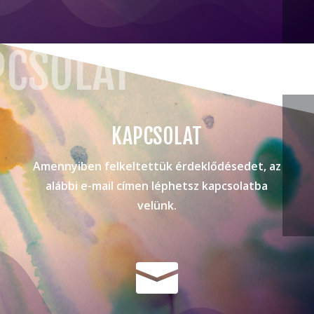
PCSOLAT
KAPCSOLAT
Amennyiben felkeltettük érdeklődésedet, az
alábbi e-mail címen léphetsz kapcsolatba
velünk.
