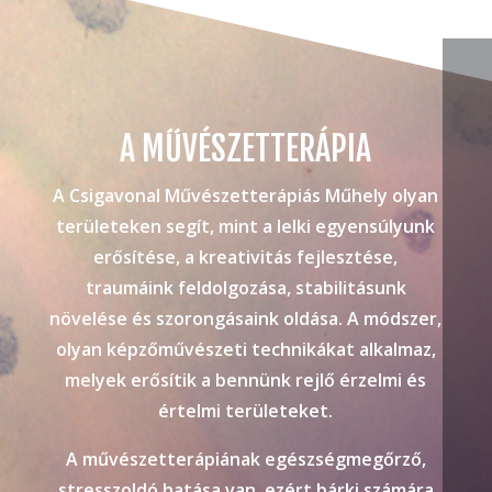
A MŰVÉSZETTERÁPIA
A Csigavonal Művészetterápiás Műhely olyan
területeken segít, mint a lelki egyensúlyunk
erősítése, a kreativitás fejlesztése,
traumáink feldolgozása, stabilitásunk
növelése és szorongásaink oldása. A módszer,
olyan képzőművészeti technikákat alkalmaz,
melyek erősítik a bennünk rejlő érzelmi és
értelmi területeket.
A művészetterápiának egészségmegőrző,
stresszoldó hatása van, ezért bárki számára